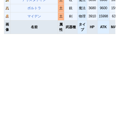
ボルトラ
土
銃
魔法
3680
9600
159
マイデン
土
剣
物理
3910
15998
639
画
属
タイ
名前
武器種
HP
ATK
MAT
像
性
プ