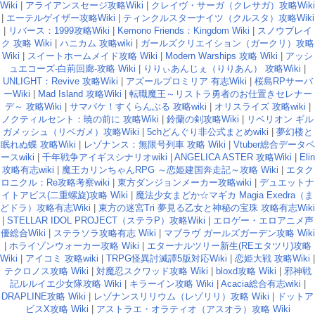
Wiki
|
アライアンスセージ攻略Wiki
|
クレイヴ・サーガ（クレサガ）攻略Wiki
|
エーテルゲイザー攻略Wiki
|
ティンクルスターナイツ（クルスタ）攻略Wiki
|
リバース：1999攻略Wiki
|
Kemono Friends：Kingdom Wiki
|
スノウブレイ
ク 攻略 Wiki
|
ハニカム 攻略wiki
|
ガールズクリエイション（ガークリ）攻略
Wiki
|
スイートホームメイド攻略 Wiki
|
Modern Warships 攻略 Wiki
|
アッシ
ュエコーズ-白荊回廊-攻略 Wiki
|
りりぃあんじぇ（りりあん） 攻略Wiki
|
UNLIGHT：Revive 攻略Wiki
|
アズールプロミリア 有志Wiki
|
桜島RPサーバ
ーWiki
|
Mad Island 攻略Wiki
|
転職魔王～リストラ勇者のお仕置きセレナー
デ～ 攻略Wiki
|
サマバケ！すくらんぶる 攻略wiki
|
オリスライズ 攻略wiki
|
ノクティルセント：暁の前に 攻略Wiki
|
鈴蘭の剣攻略Wiki
|
リベリオン ギル
ガメッシュ（リベガメ）攻略Wiki
|
5chどんぐり非公式まとめwiki
|
夢幻楼と
眠れぬ蝶 攻略Wiki
|
レゾナンス：無限号列車 攻略 Wiki
|
Vtuber総合データベ
ースwiki
|
千年戦争アイギスシナリオwiki
|
ANGELICA ASTER 攻略Wiki
|
Elin
攻略有志wiki
|
魔王カリンちゃんRPG ～恋姫建国奔走記～攻略 Wiki
|
エタク
ロニクル：Re攻略考察wiki
|
東方ダンジョンメーカー攻略wiki
|
デュエットナ
イトアビス(二重螺旋)攻略 Wiki
|
魔法少女まどか☆マギカ Magia Exedra（ま
どドラ）攻略有志Wiki
|
東方の迷宮Tri 夢見る乙女と神秘の宝珠 攻略有志Wiki
|
STELLAR IDOL PROJECT（ステラP）攻略Wiki
|
エロゲー・エロアニメ声
優総合Wiki
|
ステラソラ攻略有志 Wiki
|
マブラヴ ガールズガーデン攻略 Wiki
|
ホライゾンウォーカー攻略 Wiki
|
エターナルツリー新生(REエタツリ)攻略
Wiki
|
アイコミ 攻略wiki
|
TRPG怪異討滅譚5版対応Wiki
|
恋姫大戦 攻略Wiki
|
テクロノス攻略 Wiki
|
対魔忍スクワッド攻略 Wiki
|
bloxd攻略 Wiki
|
邪神戦
記ルルイエ少女隊攻略 Wiki
|
キラーイン攻略 Wiki
|
Acacia総合有志wiki
|
DRAPLINE攻略 Wiki
|
レゾナンスリリウム（レゾリリ）攻略 Wiki
|
ドットア
ビスX攻略 Wiki
|
アストラエ・オラティオ（アスオラ）攻略 Wiki