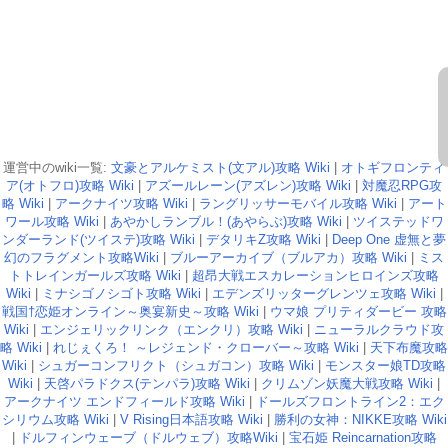
運営中のwiki一覧:
文豪とアルケミスト(文アル)攻略 Wiki
|
オトギフロンティ
ア(オトフロ)攻略 Wiki
|
アズールレーン(アズレン)攻略 Wiki
|
対魔忍RPG攻
略 Wiki
|
アークナイツ攻略 Wiki
|
ラングリッサーモバイル攻略 Wiki
|
アート
ワール攻略 Wiki
|
あやかしランブル！(あやらぶ)攻略 Wiki
|
ツイステッドワ
ンダーランド(ツイステ)攻略 Wiki
|
デタリキZ攻略 Wiki
|
Deep One 虚無と夢
幻のフラグメント攻略Wiki
|
ブルーアーカイブ（ブルアカ）攻略 Wiki
|
ミス
トトレインガールズ攻略 Wiki
|
超昂大戦エスカレーションヒロインズ攻略
Wiki
|
ミナシゴノシゴト攻略 Wiki
|
エデンズリッターグレンツェ攻略 Wiki
|
戦国†恋姫オンライン～奥宴新史～攻略 Wiki
|
ウマ娘 プリティダービー 攻略
Wiki
|
エンジェリックリンク（エンクリ）攻略 Wiki
|
ニューラルクラウド攻
略 Wiki
|
れじぇくろ！ ～レジェンド・クローバー～攻略 Wiki
|
天下布魔攻略
Wiki
|
シュガーコンフリクト（シュガコン）攻略 Wiki
|
モンスター娘TD攻略
Wiki
|
天啓パラドクス(テンパラ)攻略 Wiki
|
クリムゾン妖魔大戦攻略 Wiki
|
アークナイツ エンドフィールド攻略 Wiki
|
ドールズフロントライン2：エク
シリウム攻略 Wiki
|
V Rising日本語攻略 Wiki
|
勝利の女神：NIKKE攻略 Wiki
|
ドルフィンウェーブ（ドルウェブ）攻略Wiki
|
宝石姫 Reincarnation攻略