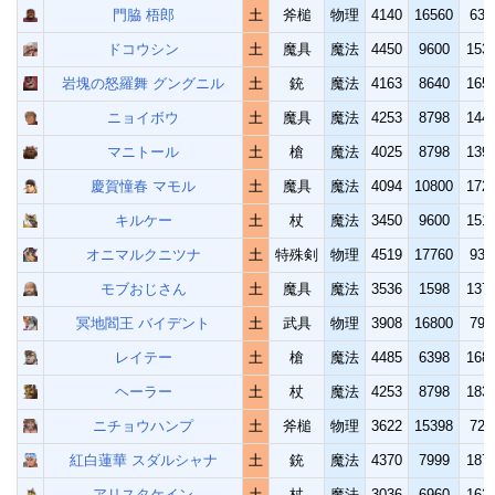
門脇 梧郎
土
斧槌
物理
4140
16560
639
ドコウシン
土
魔具
魔法
4450
9600
153
岩塊の怒羅舞 グングニル
土
銃
魔法
4163
8640
165
ニョイボウ
土
魔具
魔法
4253
8798
144
マニトール
土
槍
魔法
4025
8798
139
慶賀憧春 マモル
土
魔具
魔法
4094
10800
172
キルケー
土
杖
魔法
3450
9600
151
オニマルクニツナ
土
特殊剣
物理
4519
17760
936
モブおじさん
土
魔具
魔法
3536
1598
137
冥地閻王 バイデント
土
武具
物理
3908
16800
799
レイテー
土
槍
魔法
4485
6398
168
ヘーラー
土
杖
魔法
4253
8798
183
ニチョウハンプ
土
斧槌
物理
3622
15398
720
紅白蓮華 スダルシャナ
土
銃
魔法
4370
7999
187
アリスタケイン
土
杖
魔法
3036
6960
162