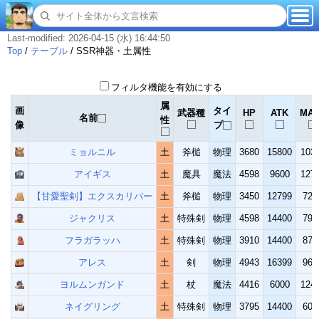
Last-modified: 2026-04-15 (水) 16:44:50
Top
/
テーブル
/
SSR神器・土属性
フィルタ機能を有効にする
属
画
タイ
武器種
HP
ATK
MAT
名前
性
像
プ
ミョルニル
土
斧槌
物理
3680
15800
103
アイギス
土
魔具
魔法
4598
9600
127
【甘愛聖剣】エクスカリバー
土
斧槌
物理
3450
12799
720
ジャクリス
土
特殊剣
物理
4598
14400
799
フラガラッハ
土
特殊剣
物理
3910
14400
879
アレス
土
剣
物理
4943
16399
960
ヨルムンガンド
土
杖
魔法
4416
6000
124
ネイグリング
土
特殊剣
物理
3795
14400
600