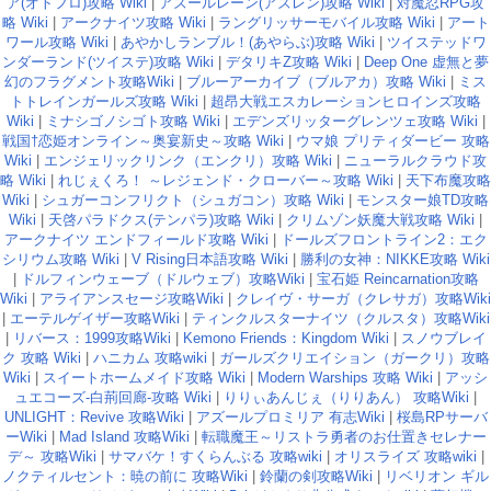
ア(オトフロ)攻略 Wiki
|
アズールレーン(アズレン)攻略 Wiki
|
対魔忍RPG攻
略 Wiki
|
アークナイツ攻略 Wiki
|
ラングリッサーモバイル攻略 Wiki
|
アート
ワール攻略 Wiki
|
あやかしランブル！(あやらぶ)攻略 Wiki
|
ツイステッドワ
ンダーランド(ツイステ)攻略 Wiki
|
デタリキZ攻略 Wiki
|
Deep One 虚無と夢
幻のフラグメント攻略Wiki
|
ブルーアーカイブ（ブルアカ）攻略 Wiki
|
ミス
トトレインガールズ攻略 Wiki
|
超昂大戦エスカレーションヒロインズ攻略
Wiki
|
ミナシゴノシゴト攻略 Wiki
|
エデンズリッターグレンツェ攻略 Wiki
|
戦国†恋姫オンライン～奥宴新史～攻略 Wiki
|
ウマ娘 プリティダービー 攻略
Wiki
|
エンジェリックリンク（エンクリ）攻略 Wiki
|
ニューラルクラウド攻
略 Wiki
|
れじぇくろ！ ～レジェンド・クローバー～攻略 Wiki
|
天下布魔攻略
Wiki
|
シュガーコンフリクト（シュガコン）攻略 Wiki
|
モンスター娘TD攻略
Wiki
|
天啓パラドクス(テンパラ)攻略 Wiki
|
クリムゾン妖魔大戦攻略 Wiki
|
アークナイツ エンドフィールド攻略 Wiki
|
ドールズフロントライン2：エク
シリウム攻略 Wiki
|
V Rising日本語攻略 Wiki
|
勝利の女神：NIKKE攻略 Wiki
|
ドルフィンウェーブ（ドルウェブ）攻略Wiki
|
宝石姫 Reincarnation攻略
Wiki
|
アライアンスセージ攻略Wiki
|
クレイヴ・サーガ（クレサガ）攻略Wiki
|
エーテルゲイザー攻略Wiki
|
ティンクルスターナイツ（クルスタ）攻略Wiki
|
リバース：1999攻略Wiki
|
Kemono Friends：Kingdom Wiki
|
スノウブレイ
ク 攻略 Wiki
|
ハニカム 攻略wiki
|
ガールズクリエイション（ガークリ）攻略
Wiki
|
スイートホームメイド攻略 Wiki
|
Modern Warships 攻略 Wiki
|
アッシ
ュエコーズ-白荊回廊-攻略 Wiki
|
りりぃあんじぇ（りりあん） 攻略Wiki
|
UNLIGHT：Revive 攻略Wiki
|
アズールプロミリア 有志Wiki
|
桜島RPサーバ
ーWiki
|
Mad Island 攻略Wiki
|
転職魔王～リストラ勇者のお仕置きセレナー
デ～ 攻略Wiki
|
サマバケ！すくらんぶる 攻略wiki
|
オリスライズ 攻略wiki
|
ノクティルセント：暁の前に 攻略Wiki
|
鈴蘭の剣攻略Wiki
|
リベリオン ギル