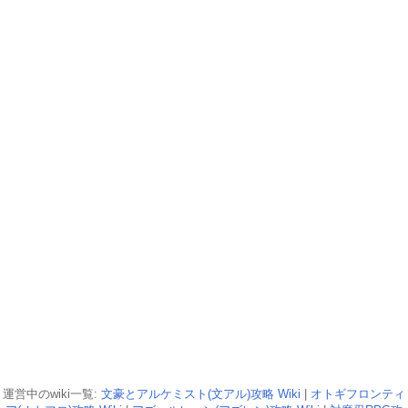
運営中のwiki一覧:
文豪とアルケミスト(文アル)攻略 Wiki
|
オトギフロンティ