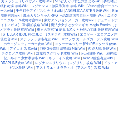
ガメッシュ（リベガメ）攻略Wiki
|
5chどんぐり非公式まとめwiki
|
夢幻楼と
眠れぬ蝶 攻略Wiki
|
レゾナンス：無限号列車 攻略 Wiki
|
Vtuber総合データベ
ースwiki
|
千年戦争アイギスシナリオwiki
|
ANGELICA ASTER 攻略Wiki
|
Elin
攻略有志wiki
|
魔王カリンちゃんRPG ～恋姫建国奔走記～攻略 Wiki
|
エタク
ロニクル：Re攻略考察wiki
|
東方ダンジョンメーカー攻略wiki
|
デュエットナ
イトアビス(二重螺旋)攻略 Wiki
|
魔法少女まどか☆マギカ Magia Exedra（ま
どドラ）攻略有志Wiki
|
東方の迷宮Tri 夢見る乙女と神秘の宝珠 攻略有志Wiki
|
STELLAR IDOL PROJECT（ステラP）攻略Wiki
|
エロゲー・エロアニメ声
優総合Wiki
|
ステラソラ攻略有志 Wiki
|
マブラヴ ガールズガーデン攻略 Wiki
|
ホライゾンウォーカー攻略 Wiki
|
エターナルツリー新生(REエタツリ)攻略
Wiki
|
アイコミ 攻略wiki
|
TRPG怪異討滅譚5版対応Wiki
|
恋姫大戦 攻略Wiki
|
テクロノス攻略 Wiki
|
対魔忍スクワッド攻略 Wiki
|
bloxd攻略 Wiki
|
邪神戦
記ルルイエ少女隊攻略 Wiki
|
キラーイン攻略 Wiki
|
Acacia総合有志wiki
|
DRAPLINE攻略 Wiki
|
レゾナンスリリウム（レゾリリ）攻略 Wiki
|
ドットア
ビスX攻略 Wiki
|
アストラエ・オラティオ（アスオラ）攻略 Wiki