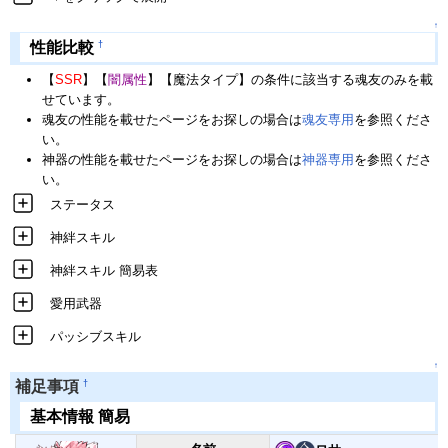
↑
†
性能比較
【
SSR
】【
闇属性
】【魔法タイプ】の条件に該当する魂友のみを載
せています。
魂友の性能を載せたページをお探しの場合は
魂友専用
を参照くださ
い。
神器の性能を載せたページをお探しの場合は
神器専用
を参照くださ
い。
ステータス
神絆スキル
神絆スキル 簡易表
愛用武器
パッシブスキル
↑
†
補足事項
基本情報 簡易