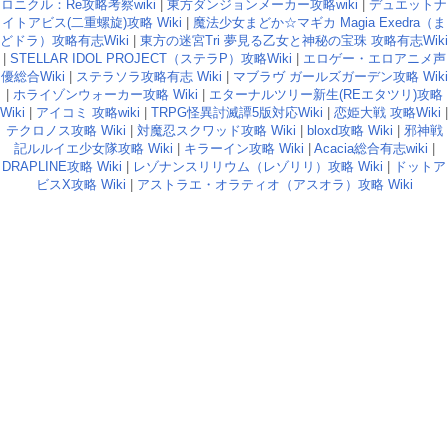
ロニクル：Re攻略考察wiki
|
東方ダンジョンメーカー攻略wiki
|
デュエットナ
イトアビス(二重螺旋)攻略 Wiki
|
魔法少女まどか☆マギカ Magia Exedra（ま
どドラ）攻略有志Wiki
|
東方の迷宮Tri 夢見る乙女と神秘の宝珠 攻略有志Wiki
|
STELLAR IDOL PROJECT（ステラP）攻略Wiki
|
エロゲー・エロアニメ声
優総合Wiki
|
ステラソラ攻略有志 Wiki
|
マブラヴ ガールズガーデン攻略 Wiki
|
ホライゾンウォーカー攻略 Wiki
|
エターナルツリー新生(REエタツリ)攻略
Wiki
|
アイコミ 攻略wiki
|
TRPG怪異討滅譚5版対応Wiki
|
恋姫大戦 攻略Wiki
|
テクロノス攻略 Wiki
|
対魔忍スクワッド攻略 Wiki
|
bloxd攻略 Wiki
|
邪神戦
記ルルイエ少女隊攻略 Wiki
|
キラーイン攻略 Wiki
|
Acacia総合有志wiki
|
DRAPLINE攻略 Wiki
|
レゾナンスリリウム（レゾリリ）攻略 Wiki
|
ドットア
ビスX攻略 Wiki
|
アストラエ・オラティオ（アスオラ）攻略 Wiki