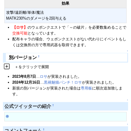
効果
攻撃/遠距離/単体/魔法
MATK230%のダメージを2回与える
【ロサ】
のウェポンクエストで「～の破片」を必要数集めることで
交換可能
となっています。
配布キャラの場合、ウェポンクエストがない代わりにイベントもし
くは交換所の方で専用武器を取得できます。
↑
†
別バージョン
＋をクリックで展開
2023年8月7日
…
ロサ
が実装されました。
2024年12月16日
…
黒禍魅猫パンチ！ロサ
が実装されました。
新規の別バージョンが実装された場合は
専用板
に順次追加致しま
す。
↑
†
公式ツイッターの紹介
🌐
↑
†
コメントフォーム