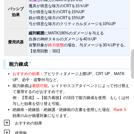
魔具が得意な味方のCRTを15％UP
パッシブ
弓が得意な味方のCRTを15%UP
効果
銃が得意な味方のCRTを15%UP
弓が得意な味方のクリティカルダメージを10%UP
縦列範囲
にMATK190%のダメージを与える
自身の神絆スキルのダメージを40％UP
愛用武器
攻撃対象が
絆力状態
の場合、与ダメージを30％UPする。
【使用回数：3回】
↑
†
能力錬成
おすすめの効果
：アビリティダメージ上限UP、CRT UP、MATK
UP、必中・追撃付与など。
能力錬成は
着脱可能
。レイドやスコアタイベントによって付け替え
て運用するのがおすすめです。
例：【育成】→【能力着脱】の項目で能力錬成を使用、もしくは付
与した効果を切り替え可能。
絶錬殊・絶錬筋・絶錬護・絶錬術の古書を使用した場合、
Rank S
効果のみが抽選対象になります。
おすすめの効果
使用例