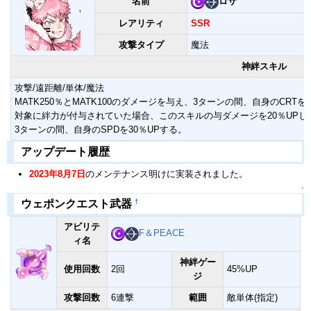
名前
ロサ
レアリティ
SSR
攻撃タイプ
魔法
神絆スキル
攻撃/遠距離/単体/魔法
MATK250％とMATK100のダメージを与え、3ターンの間、自身のCRT
対象に絆力が付与されていた場合、このスキルの与ダメージを20％UPし
3ターンの間、自身のSPDを30％UPする。
アップデート履歴
2023年8月7日
のメンテナンス明けに実装されました。
↑
†
ウェポンクエスト武器
アビリテ
F＆PEACE
ィ名
神絆ゲー
使用回数
2回
45%UP
ジ
攻撃回数
6連撃
範囲
敵単体(指定)