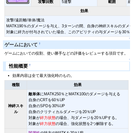
攻撃回数
5連撃
範囲
縦
効果
攻撃/遠距離/単体/魔法
MATK190％のダメージを与え、3ターンの間、自身の神絆スキルのダメー
対象に絆力が付与されていた場合、このアビリティの与ダメージを30％U
↑
†
ゲームにおいて
ゲームにおいての役割、使い勝手などの評価をレビューする項目です。
↑
†
性能概要
効果内容は全て最大強化時のもの。
種類
効果
敵単体
にMATK250％とMATK100のダメージを与える
自身のCRTを60％UP
神絆スキ
自身のSPDを30%UP
ル
自身のクリティカルダメージを20％UP
対象が
絆力状態
の場合、与ダメージを20％UPする。
対象が
絆力状態
の場合、強化状態を2つ解除する。
闇属性
の味方のMATKを20％UP