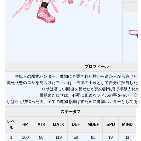
プロフィール
半獣人の魔物ハンター。魔物に奇襲された村から命からがら逃げた
瀕死状態のロサを見つけたフィルは、最後の手段として自分に投与した
ロサは著しい回復を見せたが薬の副作用で半獣人化が
目覚めたロサは、必死に止めるフィルの手を払い、立
しばらく彷徨った後、全ての魔物を滅ぼすために魔物ハンターとしてあ
ステータス
レベ
HP
ATK
MATK
DEF
MDEF
SPD
MIND
ル
1
360
56
119
60
83
19
11