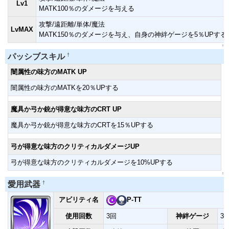
Lv1
MATK100％のダメージを与える
攻撃/遠距離/単体/魔法
LvMAX
MATK150％のダメージを与え、自身の神絆ゲージを5％UPする
↑
†
パッシブスキル
闇属性の味方のMATK UP
闇属性の味方のMATKを20％UPする
魔具か弓か銃が得意な味方のCRT UP
魔具か弓か銃が得意な味方のCRTを15％UPする
弓が得意な味方のクリティカルダメージUP
弓が得意な味方のクリティカルダメージを10%UPする
↑
†
愛用武器
アビリティ名
P-TT
使用回数
3回
神絆ゲージ
3