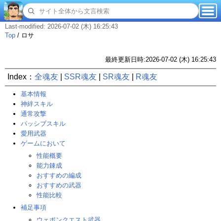
Last-modified: 2026-07-02 (木) 16:25:43
Top
/
ロサ
最終更新日時:2026-07-02 (木) 16:25:43
Index：
全魂友
|
SSR魂友
|
SR魂友
|
R魂友
基本情報
神絆スキル
通常攻撃
パッシブスキル
愛用武器
ゲームにおいて
性能概要
能力錬成
おすすめの編成
おすすめの武器
性能比較
補足事項
ウェポンクエスト武器