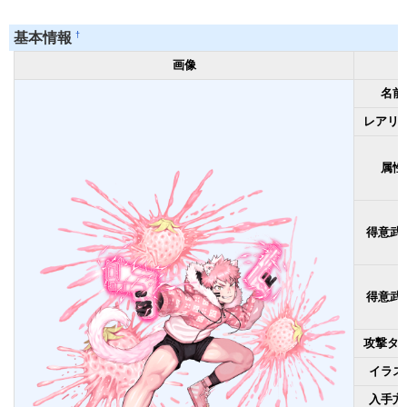
†
基本情報
画像
名前
レアリ
属性
得意武
得意武
攻撃タ
イラス
入手方