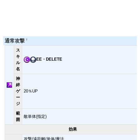
†
通常攻撃
ス
キ
EE・DELETE
ル
名
神
絆
ゲ
20％UP
ー
ジ
範
敵単体(指定)
囲
効果
攻撃/遠距離/単体/魔法