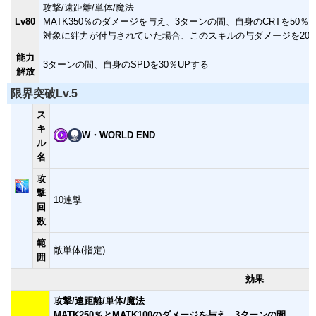
攻撃/遠距離/単体/魔法
Lv80
MATK350％のダメージを与え、3ターンの間、自身のCRTを50％
対象に絆力が付与されていた場合、このスキルの与ダメージを20％
能力
3ターンの間、自身のSPDを30％UPする
解放
限界突破Lv.5
ス
キ
W・WORLD END
ル
名
攻
撃
10連撃
回
数
範
敵単体(指定)
囲
効果
攻撃/遠距離/単体/魔法
MATK250％とMATK100のダメージを与え、3ターンの間、