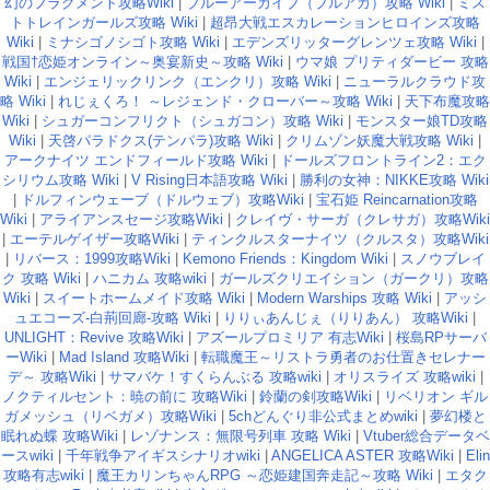
幻のフラグメント攻略Wiki
|
ブルーアーカイブ（ブルアカ）攻略 Wiki
|
ミス
トトレインガールズ攻略 Wiki
|
超昂大戦エスカレーションヒロインズ攻略
Wiki
|
ミナシゴノシゴト攻略 Wiki
|
エデンズリッターグレンツェ攻略 Wiki
|
戦国†恋姫オンライン～奥宴新史～攻略 Wiki
|
ウマ娘 プリティダービー 攻略
Wiki
|
エンジェリックリンク（エンクリ）攻略 Wiki
|
ニューラルクラウド攻
略 Wiki
|
れじぇくろ！ ～レジェンド・クローバー～攻略 Wiki
|
天下布魔攻略
Wiki
|
シュガーコンフリクト（シュガコン）攻略 Wiki
|
モンスター娘TD攻略
Wiki
|
天啓パラドクス(テンパラ)攻略 Wiki
|
クリムゾン妖魔大戦攻略 Wiki
|
アークナイツ エンドフィールド攻略 Wiki
|
ドールズフロントライン2：エク
シリウム攻略 Wiki
|
V Rising日本語攻略 Wiki
|
勝利の女神：NIKKE攻略 Wiki
|
ドルフィンウェーブ（ドルウェブ）攻略Wiki
|
宝石姫 Reincarnation攻略
Wiki
|
アライアンスセージ攻略Wiki
|
クレイヴ・サーガ（クレサガ）攻略Wiki
|
エーテルゲイザー攻略Wiki
|
ティンクルスターナイツ（クルスタ）攻略Wiki
|
リバース：1999攻略Wiki
|
Kemono Friends：Kingdom Wiki
|
スノウブレイ
ク 攻略 Wiki
|
ハニカム 攻略wiki
|
ガールズクリエイション（ガークリ）攻略
Wiki
|
スイートホームメイド攻略 Wiki
|
Modern Warships 攻略 Wiki
|
アッシ
ュエコーズ-白荊回廊-攻略 Wiki
|
りりぃあんじぇ（りりあん） 攻略Wiki
|
UNLIGHT：Revive 攻略Wiki
|
アズールプロミリア 有志Wiki
|
桜島RPサーバ
ーWiki
|
Mad Island 攻略Wiki
|
転職魔王～リストラ勇者のお仕置きセレナー
デ～ 攻略Wiki
|
サマバケ！すくらんぶる 攻略wiki
|
オリスライズ 攻略wiki
|
ノクティルセント：暁の前に 攻略Wiki
|
鈴蘭の剣攻略Wiki
|
リベリオン ギル
ガメッシュ（リベガメ）攻略Wiki
|
5chどんぐり非公式まとめwiki
|
夢幻楼と
眠れぬ蝶 攻略Wiki
|
レゾナンス：無限号列車 攻略 Wiki
|
Vtuber総合データベ
ースwiki
|
千年戦争アイギスシナリオwiki
|
ANGELICA ASTER 攻略Wiki
|
Elin
攻略有志wiki
|
魔王カリンちゃんRPG ～恋姫建国奔走記～攻略 Wiki
|
エタク