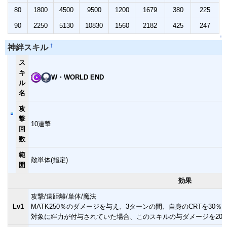
80
1800
4500
9500
1200
1679
380
225
90
2250
5130
10830
1560
2182
425
247
↑
†
神絆スキル
ス
キ
W・WORLD END
ル
名
攻
撃
10連撃
回
数
範
敵単体(指定)
囲
効果
攻撃/遠距離/単体/魔法
Lv1
MATK250％のダメージを与え、3ターンの間、自身のCRTを30
対象に絆力が付与されていた場合、このスキルの与ダメージを20％