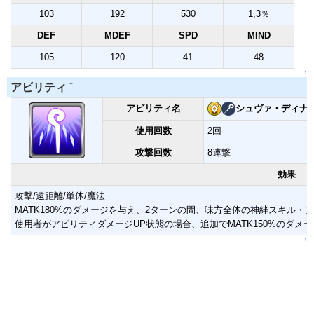
103
192
530
1,3％
DEF
MDEF
SPD
MIND
105
120
41
48
↑
†
アビリティ
アビリティ名
シュヴァ・ディナ
使用回数
2回
攻撃回数
8連撃
効果
攻撃/遠距離/単体/魔法
MATK180%のダメージを与え、2ターンの間、味方全体の神絆スキル・ア
使用者がアビリティダメージUP状態の場合、追加でMATK150%のダメ
↑