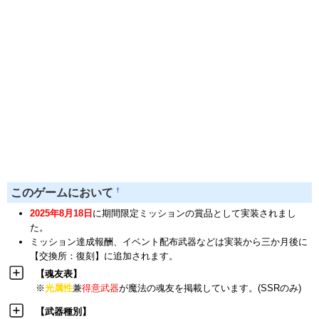
†
このゲームにおいて
2025年8月18日
に期間限定ミッションの賞品として実装されまし
た。
ミッション達成報酬、イベント配布武器などは実装から三か月後に
【交換所：復刻】に追加されます。
【魂友表】
※
光属性
兼
得意武器
が魔法の魂友を掲載しています。(SSRのみ)
【武器種別】