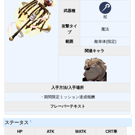
武器種
杖
攻撃タイ
魔法
プ
範囲
敵単体(指定)
関連キャラ
入手方法/入手場所
・期間限定ミッション達成報酬
フレーバーテキスト
↑
†
ステータス
HP
ATK
MATK
CRT率