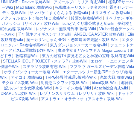
UNLIGHT：Revive 攻略Wiki
|
アズールプロミリア 有志Wiki
|
桜島RPサーバ
ーWiki
|
Mad Island 攻略Wiki
|
転職魔王～リストラ勇者のお仕置きセレナー
デ～ 攻略Wiki
|
サマバケ！すくらんぶる 攻略wiki
|
オリスライズ 攻略wiki
|
ノクティルセント：暁の前に 攻略Wiki
|
鈴蘭の剣攻略Wiki
|
リベリオン ギル
ガメッシュ（リベガメ）攻略Wiki
|
5chどんぐり非公式まとめwiki
|
夢幻楼と
眠れぬ蝶 攻略Wiki
|
レゾナンス：無限号列車 攻略 Wiki
|
Vtuber総合データベ
ースwiki
|
千年戦争アイギスシナリオwiki
|
ANGELICA ASTER 攻略Wiki
|
Elin
攻略有志wiki
|
魔王カリンちゃんRPG ～恋姫建国奔走記～攻略 Wiki
|
エタク
ロニクル：Re攻略考察wiki
|
東方ダンジョンメーカー攻略wiki
|
デュエットナ
イトアビス(二重螺旋)攻略 Wiki
|
魔法少女まどか☆マギカ Magia Exedra（ま
どドラ）攻略有志Wiki
|
東方の迷宮Tri 夢見る乙女と神秘の宝珠 攻略有志Wiki
|
STELLAR IDOL PROJECT（ステラP）攻略Wiki
|
エロゲー・エロアニメ声
優総合Wiki
|
ステラソラ攻略有志 Wiki
|
マブラヴ ガールズガーデン攻略 Wiki
|
ホライゾンウォーカー攻略 Wiki
|
エターナルツリー新生(REエタツリ)攻略
Wiki
|
アイコミ 攻略wiki
|
TRPG怪異討滅譚5版対応Wiki
|
恋姫大戦 攻略Wiki
|
テクロノス攻略 Wiki
|
対魔忍スクワッド攻略 Wiki
|
bloxd攻略 Wiki
|
邪神戦
記ルルイエ少女隊攻略 Wiki
|
キラーイン攻略 Wiki
|
Acacia総合有志wiki
|
DRAPLINE攻略 Wiki
|
レゾナンスリリウム（レゾリリ）攻略 Wiki
|
ドットア
ビスX攻略 Wiki
|
アストラエ・オラティオ（アスオラ）攻略 Wiki