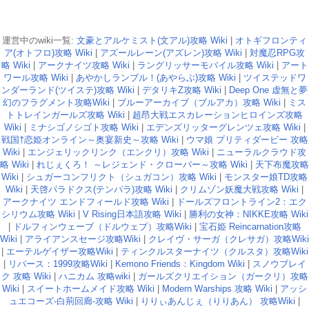
運営中のwiki一覧:
文豪とアルケミスト(文アル)攻略 Wiki
|
オトギフロンティ
ア(オトフロ)攻略 Wiki
|
アズールレーン(アズレン)攻略 Wiki
|
対魔忍RPG攻
略 Wiki
|
アークナイツ攻略 Wiki
|
ラングリッサーモバイル攻略 Wiki
|
アート
ワール攻略 Wiki
|
あやかしランブル！(あやらぶ)攻略 Wiki
|
ツイステッドワ
ンダーランド(ツイステ)攻略 Wiki
|
デタリキZ攻略 Wiki
|
Deep One 虚無と夢
幻のフラグメント攻略Wiki
|
ブルーアーカイブ（ブルアカ）攻略 Wiki
|
ミス
トトレインガールズ攻略 Wiki
|
超昂大戦エスカレーションヒロインズ攻略
Wiki
|
ミナシゴノシゴト攻略 Wiki
|
エデンズリッターグレンツェ攻略 Wiki
|
戦国†恋姫オンライン～奥宴新史～攻略 Wiki
|
ウマ娘 プリティダービー 攻略
Wiki
|
エンジェリックリンク（エンクリ）攻略 Wiki
|
ニューラルクラウド攻
略 Wiki
|
れじぇくろ！ ～レジェンド・クローバー～攻略 Wiki
|
天下布魔攻略
Wiki
|
シュガーコンフリクト（シュガコン）攻略 Wiki
|
モンスター娘TD攻略
Wiki
|
天啓パラドクス(テンパラ)攻略 Wiki
|
クリムゾン妖魔大戦攻略 Wiki
|
アークナイツ エンドフィールド攻略 Wiki
|
ドールズフロントライン2：エク
シリウム攻略 Wiki
|
V Rising日本語攻略 Wiki
|
勝利の女神：NIKKE攻略 Wiki
|
ドルフィンウェーブ（ドルウェブ）攻略Wiki
|
宝石姫 Reincarnation攻略
Wiki
|
アライアンスセージ攻略Wiki
|
クレイヴ・サーガ（クレサガ）攻略Wiki
|
エーテルゲイザー攻略Wiki
|
ティンクルスターナイツ（クルスタ）攻略Wiki
|
リバース：1999攻略Wiki
|
Kemono Friends：Kingdom Wiki
|
スノウブレイ
ク 攻略 Wiki
|
ハニカム 攻略wiki
|
ガールズクリエイション（ガークリ）攻略
Wiki
|
スイートホームメイド攻略 Wiki
|
Modern Warships 攻略 Wiki
|
アッシ
ュエコーズ-白荊回廊-攻略 Wiki
|
りりぃあんじぇ（りりあん） 攻略Wiki
|