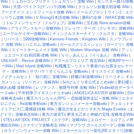
Wiki
|
シュガーコンフリクト（シュガコン）攻略 Wiki
|
モンスター娘TD攻略
Wiki
|
天啓パラドクス(テンパラ)攻略 Wiki
|
クリムゾン妖魔大戦攻略 Wiki
|
アークナイツ エンドフィールド攻略 Wiki
|
ドールズフロントライン2：エク
シリウム攻略 Wiki
|
V Rising日本語攻略 Wiki
|
勝利の女神：NIKKE攻略 Wiki
|
ドルフィンウェーブ（ドルウェブ）攻略Wiki
|
宝石姫 Reincarnation攻略
Wiki
|
アライアンスセージ攻略Wiki
|
クレイヴ・サーガ（クレサガ）攻略Wiki
|
エーテルゲイザー攻略Wiki
|
ティンクルスターナイツ（クルスタ）攻略Wiki
|
リバース：1999攻略Wiki
|
Kemono Friends：Kingdom Wiki
|
スノウブレイ
ク 攻略 Wiki
|
ハニカム 攻略wiki
|
ガールズクリエイション（ガークリ）攻略
Wiki
|
スイートホームメイド攻略 Wiki
|
Modern Warships 攻略 Wiki
|
アッシ
ュエコーズ-白荊回廊-攻略 Wiki
|
りりぃあんじぇ（りりあん） 攻略Wiki
|
UNLIGHT：Revive 攻略Wiki
|
アズールプロミリア 有志Wiki
|
桜島RPサーバ
ーWiki
|
Mad Island 攻略Wiki
|
転職魔王～リストラ勇者のお仕置きセレナー
デ～ 攻略Wiki
|
サマバケ！すくらんぶる 攻略wiki
|
オリスライズ 攻略wiki
|
ノクティルセント：暁の前に 攻略Wiki
|
鈴蘭の剣攻略Wiki
|
リベリオン ギル
ガメッシュ（リベガメ）攻略Wiki
|
5chどんぐり非公式まとめwiki
|
夢幻楼と
眠れぬ蝶 攻略Wiki
|
レゾナンス：無限号列車 攻略 Wiki
|
Vtuber総合データベ
ースwiki
|
千年戦争アイギスシナリオwiki
|
ANGELICA ASTER 攻略Wiki
|
Elin
攻略有志wiki
|
魔王カリンちゃんRPG ～恋姫建国奔走記～攻略 Wiki
|
エタク
ロニクル：Re攻略考察wiki
|
東方ダンジョンメーカー攻略wiki
|
デュエットナ
イトアビス(二重螺旋)攻略 Wiki
|
魔法少女まどか☆マギカ Magia Exedra（ま
どドラ）攻略有志Wiki
|
東方の迷宮Tri 夢見る乙女と神秘の宝珠 攻略有志Wiki
|
STELLAR IDOL PROJECT（ステラP）攻略Wiki
|
エロゲー・エロアニメ声
優総合Wiki
|
ステラソラ攻略有志 Wiki
|
マブラヴ ガールズガーデン攻略 Wiki
|
ホライゾンウォーカー攻略 Wiki
|
エターナルツリー新生(REエタツリ)攻略