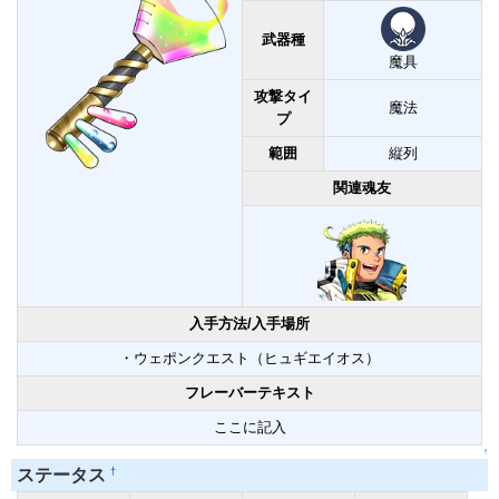
武器種
魔具
攻撃タイ
魔法
プ
範囲
縦列
関連魂友
入手方法/入手場所
・ウェポンクエスト（ヒュギエイオス）
フレーバーテキスト
ここに記入
↑
†
ステータス