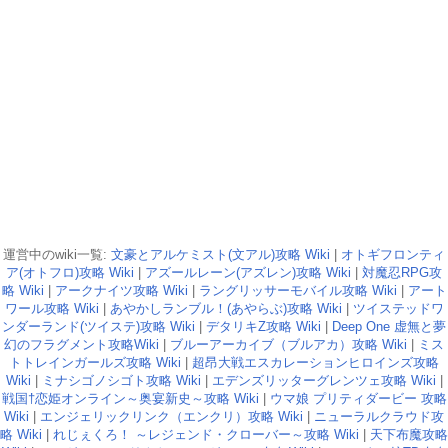
運営中のwiki一覧:
文豪とアルケミスト(文アル)攻略 Wiki
|
オトギフロンティ
ア(オトフロ)攻略 Wiki
|
アズールレーン(アズレン)攻略 Wiki
|
対魔忍RPG攻
略 Wiki
|
アークナイツ攻略 Wiki
|
ラングリッサーモバイル攻略 Wiki
|
アート
ワール攻略 Wiki
|
あやかしランブル！(あやらぶ)攻略 Wiki
|
ツイステッドワ
ンダーランド(ツイステ)攻略 Wiki
|
デタリキZ攻略 Wiki
|
Deep One 虚無と夢
幻のフラグメント攻略Wiki
|
ブルーアーカイブ（ブルアカ）攻略 Wiki
|
ミス
トトレインガールズ攻略 Wiki
|
超昂大戦エスカレーションヒロインズ攻略
Wiki
|
ミナシゴノシゴト攻略 Wiki
|
エデンズリッターグレンツェ攻略 Wiki
|
戦国†恋姫オンライン～奥宴新史～攻略 Wiki
|
ウマ娘 プリティダービー 攻略
Wiki
|
エンジェリックリンク（エンクリ）攻略 Wiki
|
ニューラルクラウド攻
略 Wiki
|
れじぇくろ！ ～レジェンド・クローバー～攻略 Wiki
|
天下布魔攻略