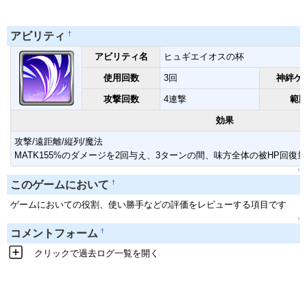
†
アビリティ
アビリティ名
ヒュギエイオスの杯
使用回数
3回
神絆ゲ
攻撃回数
4連撃
範
効果
攻撃/遠距離/縦列/魔法
MATK155%のダメージを2回与え、3ターンの間、味方全体の被HP回復
↑
†
このゲームにおいて
ゲームにおいての役割、使い勝手などの評価をレビューする項目です
↑
†
コメントフォーム
クリックで過去ログ一覧を開く