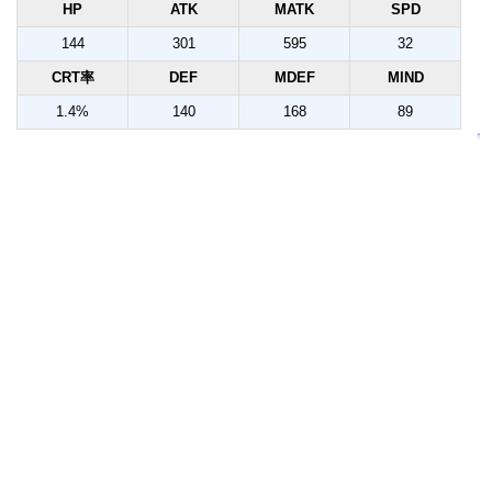
HP
ATK
MATK
SPD
144
301
595
32
CRT率
DEF
MDEF
MIND
1.4%
140
168
89
↑