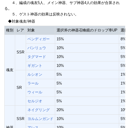
４、編成の魂友5人、メイン神器、サブ神器4人の効果が合算され
る。
５、ゲスト神器の効果は反映されない。
◆対象魂友/神器
種別
レア
対象
選択斧の神器召喚鏡のドロップ率UP
選択
ベンディガー
15%
8%
バンリュウ
10%
5%
SSR
タグマード
10%
5%
ギガント
10%
5%
魂友
ルシオン
5%
1%
ラール
5%
1%
SR
ウィール
5%
1%
セルジオ
5%
1%
ネイグリング
20%
10%
SSR
ヨルムンガンド
10%
5%
神器
アレス
10%
5%