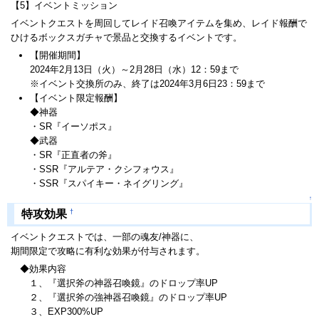
【5】イベントミッション
イベントクエストを周回してレイド召喚アイテムを集め、レイド報酬で
ひけるボックスガチャで景品と交換するイベントです。
【開催期間】
2024年2月13日（火）～2月28日（水）12：59まで
※イベント交換所のみ、終了は2024年3月6日23：59まで
【イベント限定報酬】
◆神器
・SR『イーソポス』
◆武器
・SR『正直者の斧』
・SSR『アルテア・クシフォウス』
・SSR『スパイキー・ネイグリング』
↑
†
特攻効果
イベントクエストでは、一部の魂友/神器に、
期間限定で攻略に有利な効果が付与されます。
◆効果内容
１、『選択斧の神器召喚鏡』のドロップ率UP
２、『選択斧の強神器召喚鏡』のドロップ率UP
３、EXP300%UP