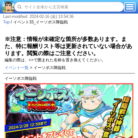
Last-modified: 2024-02-16 (金) 13:54:36
Top
/
イベント33_イーソポス降臨戦
※注意：情報が未確定な箇所が多数あります。ま
た、特に報酬リスト等は更新されていない場合があ
ります。閲覧の際はご注意ください。
編集の際は、<>で囲まれた名称を置き換えてください。
イベント一覧
> イーソポス降臨戦
イーソポス降臨戦