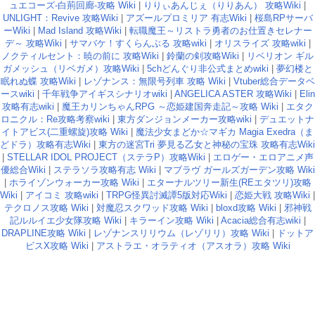
ュエコーズ-白荊回廊-攻略 Wiki
|
りりぃあんじぇ（りりあん） 攻略Wiki
|
UNLIGHT：Revive 攻略Wiki
|
アズールプロミリア 有志Wiki
|
桜島RPサーバ
ーWiki
|
Mad Island 攻略Wiki
|
転職魔王～リストラ勇者のお仕置きセレナー
デ～ 攻略Wiki
|
サマバケ！すくらんぶる 攻略wiki
|
オリスライズ 攻略wiki
|
ノクティルセント：暁の前に 攻略Wiki
|
鈴蘭の剣攻略Wiki
|
リベリオン ギル
ガメッシュ（リベガメ）攻略Wiki
|
5chどんぐり非公式まとめwiki
|
夢幻楼と
眠れぬ蝶 攻略Wiki
|
レゾナンス：無限号列車 攻略 Wiki
|
Vtuber総合データベ
ースwiki
|
千年戦争アイギスシナリオwiki
|
ANGELICA ASTER 攻略Wiki
|
Elin
攻略有志wiki
|
魔王カリンちゃんRPG ～恋姫建国奔走記～攻略 Wiki
|
エタク
ロニクル：Re攻略考察wiki
|
東方ダンジョンメーカー攻略wiki
|
デュエットナ
イトアビス(二重螺旋)攻略 Wiki
|
魔法少女まどか☆マギカ Magia Exedra（ま
どドラ）攻略有志Wiki
|
東方の迷宮Tri 夢見る乙女と神秘の宝珠 攻略有志Wiki
|
STELLAR IDOL PROJECT（ステラP）攻略Wiki
|
エロゲー・エロアニメ声
優総合Wiki
|
ステラソラ攻略有志 Wiki
|
マブラヴ ガールズガーデン攻略 Wiki
|
ホライゾンウォーカー攻略 Wiki
|
エターナルツリー新生(REエタツリ)攻略
Wiki
|
アイコミ 攻略wiki
|
TRPG怪異討滅譚5版対応Wiki
|
恋姫大戦 攻略Wiki
|
テクロノス攻略 Wiki
|
対魔忍スクワッド攻略 Wiki
|
bloxd攻略 Wiki
|
邪神戦
記ルルイエ少女隊攻略 Wiki
|
キラーイン攻略 Wiki
|
Acacia総合有志wiki
|
DRAPLINE攻略 Wiki
|
レゾナンスリリウム（レゾリリ）攻略 Wiki
|
ドットア
ビスX攻略 Wiki
|
アストラエ・オラティオ（アスオラ）攻略 Wiki