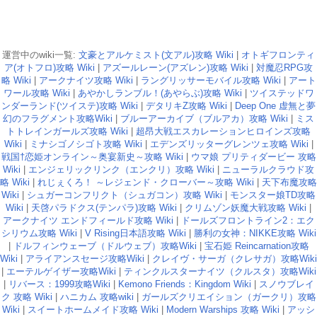
運営中のwiki一覧:
文豪とアルケミスト(文アル)攻略 Wiki
|
オトギフロンティ
ア(オトフロ)攻略 Wiki
|
アズールレーン(アズレン)攻略 Wiki
|
対魔忍RPG攻
略 Wiki
|
アークナイツ攻略 Wiki
|
ラングリッサーモバイル攻略 Wiki
|
アート
ワール攻略 Wiki
|
あやかしランブル！(あやらぶ)攻略 Wiki
|
ツイステッドワ
ンダーランド(ツイステ)攻略 Wiki
|
デタリキZ攻略 Wiki
|
Deep One 虚無と夢
幻のフラグメント攻略Wiki
|
ブルーアーカイブ（ブルアカ）攻略 Wiki
|
ミス
トトレインガールズ攻略 Wiki
|
超昂大戦エスカレーションヒロインズ攻略
Wiki
|
ミナシゴノシゴト攻略 Wiki
|
エデンズリッターグレンツェ攻略 Wiki
|
戦国†恋姫オンライン～奥宴新史～攻略 Wiki
|
ウマ娘 プリティダービー 攻略
Wiki
|
エンジェリックリンク（エンクリ）攻略 Wiki
|
ニューラルクラウド攻
略 Wiki
|
れじぇくろ！ ～レジェンド・クローバー～攻略 Wiki
|
天下布魔攻略
Wiki
|
シュガーコンフリクト（シュガコン）攻略 Wiki
|
モンスター娘TD攻略
Wiki
|
天啓パラドクス(テンパラ)攻略 Wiki
|
クリムゾン妖魔大戦攻略 Wiki
|
アークナイツ エンドフィールド攻略 Wiki
|
ドールズフロントライン2：エク
シリウム攻略 Wiki
|
V Rising日本語攻略 Wiki
|
勝利の女神：NIKKE攻略 Wiki
|
ドルフィンウェーブ（ドルウェブ）攻略Wiki
|
宝石姫 Reincarnation攻略
Wiki
|
アライアンスセージ攻略Wiki
|
クレイヴ・サーガ（クレサガ）攻略Wiki
|
エーテルゲイザー攻略Wiki
|
ティンクルスターナイツ（クルスタ）攻略Wiki
|
リバース：1999攻略Wiki
|
Kemono Friends：Kingdom Wiki
|
スノウブレイ
ク 攻略 Wiki
|
ハニカム 攻略wiki
|
ガールズクリエイション（ガークリ）攻略
Wiki
|
スイートホームメイド攻略 Wiki
|
Modern Warships 攻略 Wiki
|
アッシ