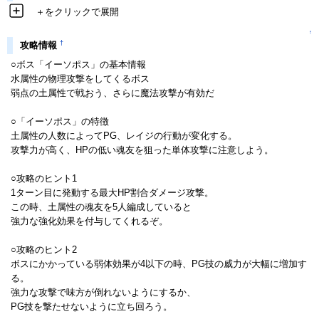
＋をクリックで展開
↑
†
攻略情報
○ボス「イーソポス」の基本情報
水属性の物理攻撃をしてくるボス
弱点の土属性で戦おう、さらに魔法攻撃が有効だ
○「イーソポス」の特徴
土属性の人数によってPG、レイジの行動が変化する。
攻撃力が高く、HPの低い魂友を狙った単体攻撃に注意しよう。
○攻略のヒント1
1ターン目に発動する最大HP割合ダメージ攻撃。
この時、土属性の魂友を5人編成していると
強力な強化効果を付与してくれるぞ。
○攻略のヒント2
ボスにかかっている弱体効果が4以下の時、PG技の威力が大幅に増加す
る。
強力な攻撃で味方が倒れないようにするか、
PG技を撃たせないように立ち回ろう。