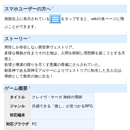
†
スマホユーザーの方へ
画面右上に表示されている
をタップすると、wikiの各ページに飛
ぶことができます。
↑
†
ストーリー
男性しか存在しない異世界ヴェストリア。
多様な種族が住まうその土地は、人間を統制し理想郷を築こうとする天
使と、
欲望と嗜虐の限りを尽くす悪魔の脅威にさらされていた。
創造神である原神王アルケーによりヴェストリアに転生した主人公は、
導師として救世の旅に出る！
↑
†
ゲーム概要
タイトル
クレイヴ・サーガ 神絆の導師
ジャンル
共感できる「推し」が見つかるRPG
対応端末
対応ブラウザ
PC