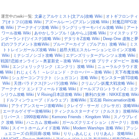
運営中のwiki一覧:
文豪とアルケミスト(文アル)攻略 Wiki
|
オトギフロンティ
ア(オトフロ)攻略 Wiki
|
アズールレーン(アズレン)攻略 Wiki
|
対魔忍RPG攻
略 Wiki
|
アークナイツ攻略 Wiki
|
ラングリッサーモバイル攻略 Wiki
|
アート
ワール攻略 Wiki
|
あやかしランブル！(あやらぶ)攻略 Wiki
|
ツイステッドワ
ンダーランド(ツイステ)攻略 Wiki
|
デタリキZ攻略 Wiki
|
Deep One 虚無と夢
幻のフラグメント攻略Wiki
|
ブルーアーカイブ（ブルアカ）攻略 Wiki
|
ミス
トトレインガールズ攻略 Wiki
|
超昂大戦エスカレーションヒロインズ攻略
Wiki
|
ミナシゴノシゴト攻略 Wiki
|
エデンズリッターグレンツェ攻略 Wiki
|
戦国†恋姫オンライン～奥宴新史～攻略 Wiki
|
ウマ娘 プリティダービー 攻略
Wiki
|
エンジェリックリンク（エンクリ）攻略 Wiki
|
ニューラルクラウド攻
略 Wiki
|
れじぇくろ！ ～レジェンド・クローバー～攻略 Wiki
|
天下布魔攻略
Wiki
|
シュガーコンフリクト（シュガコン）攻略 Wiki
|
モンスター娘TD攻略
Wiki
|
天啓パラドクス(テンパラ)攻略 Wiki
|
クリムゾン妖魔大戦攻略 Wiki
|
アークナイツ エンドフィールド攻略 Wiki
|
ドールズフロントライン2：エク
シリウム攻略 Wiki
|
V Rising日本語攻略 Wiki
|
勝利の女神：NIKKE攻略 Wiki
|
ドルフィンウェーブ（ドルウェブ）攻略Wiki
|
宝石姫 Reincarnation攻略
Wiki
|
アライアンスセージ攻略Wiki
|
クレイヴ・サーガ（クレサガ）攻略Wiki
|
エーテルゲイザー攻略Wiki
|
ティンクルスターナイツ（クルスタ）攻略Wiki
|
リバース：1999攻略Wiki
|
Kemono Friends：Kingdom Wiki
|
スノウブレイ
ク 攻略 Wiki
|
ハニカム 攻略wiki
|
ガールズクリエイション（ガークリ）攻略
Wiki
|
スイートホームメイド攻略 Wiki
|
Modern Warships 攻略 Wiki
|
アッシ
ュエコーズ-白荊回廊-攻略 Wiki
|
りりぃあんじぇ（りりあん） 攻略Wiki
|