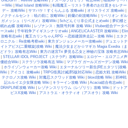
UNLIGHT：Revive 攻略Wiki
|
アズールプロミリア 有志Wiki
|
桜島RPサーバ
ーWiki
|
Mad Island 攻略Wiki
|
転職魔王～リストラ勇者のお仕置きセレナー
デ～ 攻略Wiki
|
サマバケ！すくらんぶる 攻略wiki
|
オリスライズ 攻略wiki
|
ノクティルセント：暁の前に 攻略Wiki
|
鈴蘭の剣攻略Wiki
|
リベリオン ギル
ガメッシュ（リベガメ）攻略Wiki
|
5chどんぐり非公式まとめwiki
|
夢幻楼と
眠れぬ蝶 攻略Wiki
|
レゾナンス：無限号列車 攻略 Wiki
|
Vtuber総合データベ
ースwiki
|
千年戦争アイギスシナリオwiki
|
ANGELICA ASTER 攻略Wiki
|
Elin
攻略有志wiki
|
魔王カリンちゃんRPG ～恋姫建国奔走記～攻略 Wiki
|
エタク
ロニクル：Re攻略考察wiki
|
東方ダンジョンメーカー攻略wiki
|
デュエットナ
イトアビス(二重螺旋)攻略 Wiki
|
魔法少女まどか☆マギカ Magia Exedra（ま
どドラ）攻略有志Wiki
|
東方の迷宮Tri 夢見る乙女と神秘の宝珠 攻略有志Wiki
|
STELLAR IDOL PROJECT（ステラP）攻略Wiki
|
エロゲー・エロアニメ声
優総合Wiki
|
ステラソラ攻略有志 Wiki
|
マブラヴ ガールズガーデン攻略 Wiki
|
ホライゾンウォーカー攻略 Wiki
|
エターナルツリー新生(REエタツリ)攻略
Wiki
|
アイコミ 攻略wiki
|
TRPG怪異討滅譚5版対応Wiki
|
恋姫大戦 攻略Wiki
|
テクロノス攻略 Wiki
|
対魔忍スクワッド攻略 Wiki
|
bloxd攻略 Wiki
|
邪神戦
記ルルイエ少女隊攻略 Wiki
|
キラーイン攻略 Wiki
|
Acacia総合有志wiki
|
DRAPLINE攻略 Wiki
|
レゾナンスリリウム（レゾリリ）攻略 Wiki
|
ドットア
ビスX攻略 Wiki
|
アストラエ・オラティオ（アスオラ）攻略 Wiki