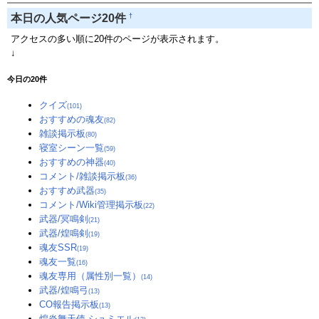
†
本日の人気ページ20件
アクセスの多い順に20件のページが表示されます。
↓
今日の20件
クイズ
(101)
おすすめの魂友
(82)
雑談掲示板
(80)
寝室シーン一覧
(59)
おすすめの神器
(40)
コメント/雑談掲示板
(36)
おすすめ武器
(35)
コメント/Wiki管理掲示板
(22)
武器/冥鳴剣
(21)
武器/煌鳴剣
(19)
魂友SSR
(19)
魂友一覧
(16)
魂友専用（属性別一覧）
(14)
武器/煌鳴弓
(13)
CO報告掲示板
(13)
煌炎舞天使 シュミエル