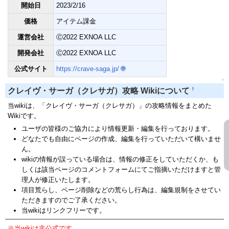
開始日
2023/2/16
価格
アイテム課金
運営会社
Ⓒ2022 EXNOA LLC
開発会社
Ⓒ2022 EXNOA LLC
公式サイト
https://crave-saga.jp/
🌐
↑
†
クレイヴ・サーガ（クレサガ）攻略 Wikiについて
当wikiは、「クレイヴ・サーガ（クレサガ）」の攻略情報をまとめた
Wikiです。
ユーザの皆様のご協力により情報更新・編集を行っております。
どなたでも自由にページの作成、編集を行っていただいて構いませ
ん。
wikiの情報が誤っている場合は、情報の修正をしていただくか、も
しくは該当ページのコメントフォームにてご指摘いただけますと管
理人が修正いたします。
項目荒らし、ページ削除などの荒らし行為は、編集規制をさせてい
ただきますのでご了承ください。
当wikiはリンクフリーです。
※当wikiは非公式です。