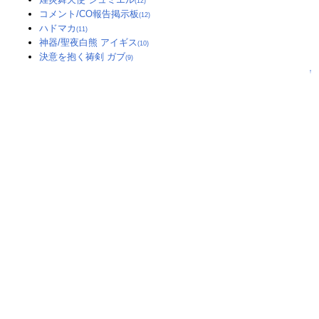
(12)
コメント/CO報告掲示板
(12)
ハドマカ
(11)
神器/聖夜白熊 アイギス
(10)
決意を抱く祷剣 ガブ
(9)
↑